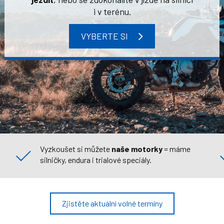
i v terénu.
VYBERTE SI
Vyzkoušet si můžete
naše motorky
= máme
silničky, endura i trialové speciály.
Zjistěte aktuální volné termíny