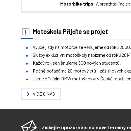
Motorbike trips
: A breathtaking e
Motoškola Přijďte se projet
Výuce jízdy na motorce se věnujeme od roku 2000.
Služby exkluzivní
motoškoly
nabízíme od roku 2014
Každý rok se věnujeme 500 nových studentů.
Ročně pořádáme 20
motovýletů
- zážitkových exp
Jsme oficiální
BMW motoškolou
v České republice
VÍCE O NÁS
Získejte upozornění na nové termíny m