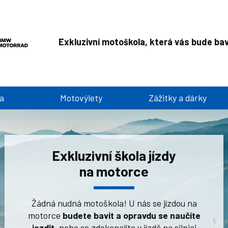
Exkluzivní motoškola, která vás bude bav
a
Motovýlety
Zážitky a dárky
Exkluzivní škola jízdy
na motorce
Žádná nudná motoškola! U nás se jízdou na
motorce
budete bavit a opravdu se naučíte
jezdit
, nebo se zdokonalíte v jízdě na silnici