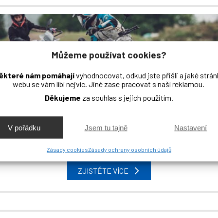
Můžeme používat cookies?
ěkteré nám pomáhají
vyhodnocovat, odkud jste přišli a jaké strán
webu se vám líbí nejvíc. Jiné zase pracovat s naší reklamou.
Děkujeme
za souhlas s jejich použitím.
Motoškola
Zážitková výuka na závodním okruhu
BMW trénink v terénu
|
Týdenní kemp - intenzivní motoškola
V pořádku
Jsem tu tajně
Nastavení
Individuální výuka v terénu
|
Individuální výuka na okruhu
Vícedenní kombinovaný trénink
|
Víkendový trénink v terénu
Zásady cookies
Zásady ochrany osobních údajů
ZJISTĚTE VÍCE