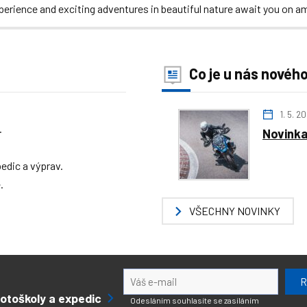
xperience and exciting adventures in beautiful nature await you o
Co je u nás novéh
1. 5. 2
.
Novinka
edic a výprav.
.
VŠECHNY NOVINKY
otoškoly a expedic
Odesláním souhlasíte se zasíláním