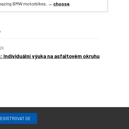
n amazing BMW motorbikes. →
choose
o
026
: Individuální výuka na asfaltovém okruhu