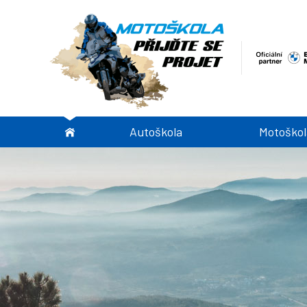
Autoškola
Motoškol