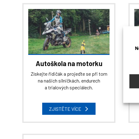
N
Autoškola na motorku
Získejte řidičák a projeďte se při tom
na našich silničkách, endurech
a trialových speciálech.
ZJISTĚTE VÍCE