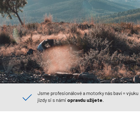
Jsme profesionálové a motorky nás baví = výuku
jízdy si s námi
opravdu užijete
.