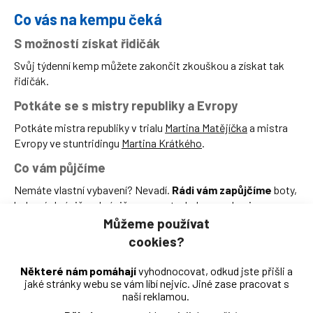
Co vás na kempu čeká
S možností získat řidičák
Svůj týdenní kemp můžete zakončit zkouškou a získat tak
řidičák.
Potkáte se s mistry republiky a Evropy
Potkáte mistra republiky v trialu
Martina Matějíčka
a mistra
Evropy ve stuntridingu
Martina Krátkého
.
Co vám půjčíme
Nemáte vlastní vybavení? Nevadí.
Rádi vám zapůjčíme
boty,
kolenní chrániče, chráničovou vestu, helmu a rukavice.
Můžeme používat
Stačí tedy, když
si vezmete vhodné oblečení vzhledem
cookies?
k počasí, nebo si na něj navlečete naše chrániče.
Průběh týdenního kempu
Některé nám pomáhají
vyhodnocovat, odkud jste přišli a
jaké stránky webu se vám líbí nejvíc. Jiné zase pracovat s
Všichni účastníci…
naší reklamou.
…projdou následující výukou: