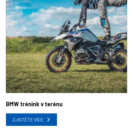
BMW trénink v terénu
Tento
ZJISTĚTE VÍCE
produkt
má
více