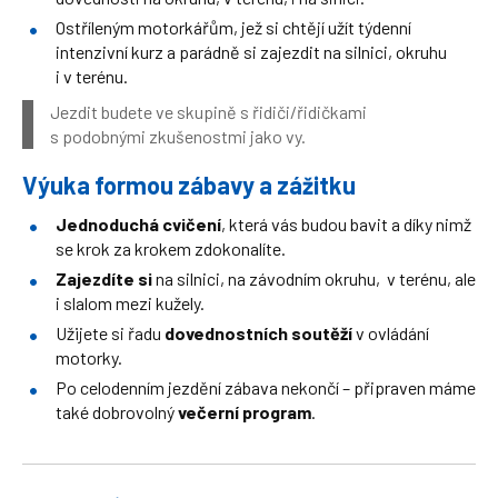
Ostříleným motorkářům, jež si chtějí užít týdenní
intenzivní kurz a parádně si zajezdit na silnici, okruhu
i v terénu.
Jezdit budete ve skupině s řidiči/řidičkami
s podobnými zkušenostmi jako vy.
Výuka formou zábavy a zážitku
Jednoduchá cvičení
, která vás budou bavit a díky nimž
se krok za krokem zdokonalíte.
Zajezdíte si
na silnici, na závodním okruhu, v terénu, ale
i slalom mezi kužely.
Užijete si řadu
dovednostních soutěží
v ovládání
motorky.
Po celodenním jezdění zábava nekončí – připraven máme
také dobrovolný
večerní program
.