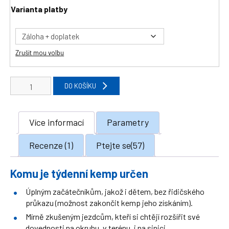
Varianta platby
Zrušit mou volbu
Týdenní
DO KOŠÍKU
kemp
–
intenzivní
Více informací
Parametry
motoškola
množství
Recenze (1)
Ptejte se(57)
Komu je týdenní kemp určen
Úplným začátečníkům, jakož i dětem, bez řidičského
průkazu (možnost zakončit kemp jeho získáním).
Mírně zkušeným jezdcům, kteří si chtějí rozšířit své
dovednosti na okruhu, v terénu, i na sinici.