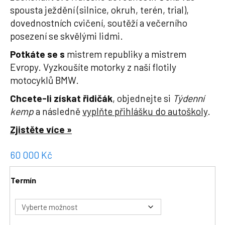
spousta ježdění (silnice, okruh, terén, trial),
dovednostních cvičení, soutěží a večerního
posezení se skvělými lidmi.
Potkáte se s
mistrem republiky a mistrem
Evropy. Vyzkoušíte motorky z naší flotily
motocyklů BMW.
Chcete-li získat řidičák
, objednejte si
Týdenní
kemp
a následně
vyplňte přihlášku do autoškoly
.
Zjistěte více »
60 000
Kč
Termín