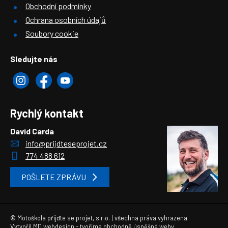
Obchodní podmínky
Ochrana osobních údajů
Soubory cookie
Sledujte nás
Rychlý kontakt
David Carda
info@prijdteseprojet.cz
774 488 612
POŠLETE ZPRÁVU
© Motoškola přijďte se projet, s.r.o. | všechna práva vyhrazena
Vytvořil
MD webdesign
- tvoříme obchodně úspěšné weby